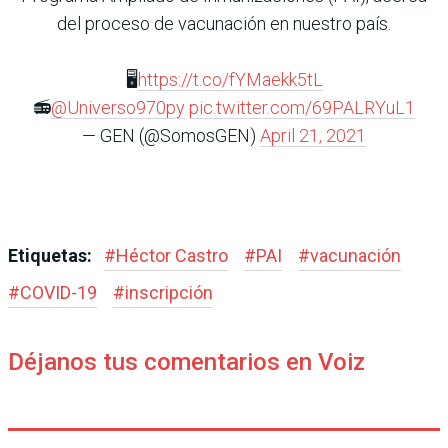
del proceso de vacunación en nuestro país.
🖥
https://t.co/fYMaekk5tL
📻
@Universo970py
pic.twitter.com/69PALRYuL1
— GEN (@SomosGEN)
April 21, 2021
Etiquetas:
#
Héctor Castro
#
PAI
#
vacunación
#
COVID-19
#
inscripción
Déjanos tus comentarios en Voiz