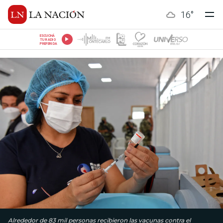
16
°
ESCUCHÁ
TU RADIO
PREFERIDA
Alrededor de 83 mil personas recibieron las vacunas contra el