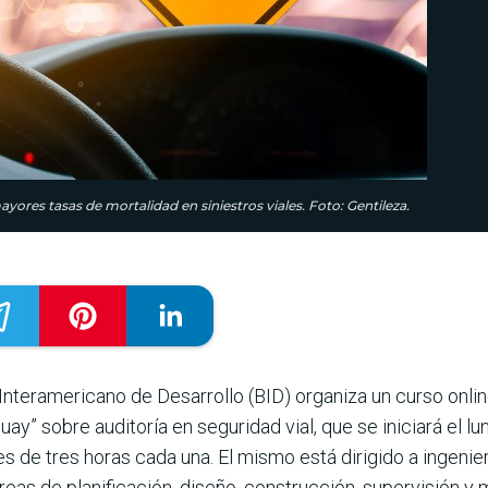
ayores tasas de mortalidad en siniestros viales. Foto: Gentileza.
 Interamericano de Desarrollo (BID) organiza un curso onl
ay” sobre auditoría en seguridad vial, que se iniciará el lu
s de tres horas cada una. El mismo está dirigido a ingenier
reas de planificación, diseño, construcción, supervisión y