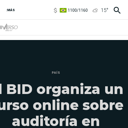
1100
/
1160
15
°
3,8
/
4
:MÁS
6850
/
7200
5900
/
5960
PAÍS
l BID organiza un
urso online sobre
auditoría en