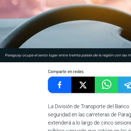
Paraguay ocupa el sexto lugar entre treinta países de la región con las m
Compartir en redes
La División de Transporte del Banco
seguridad en las carreteras de Paragu
extenderá a lo largo de cinco sesione
público y privado que actúan en las á