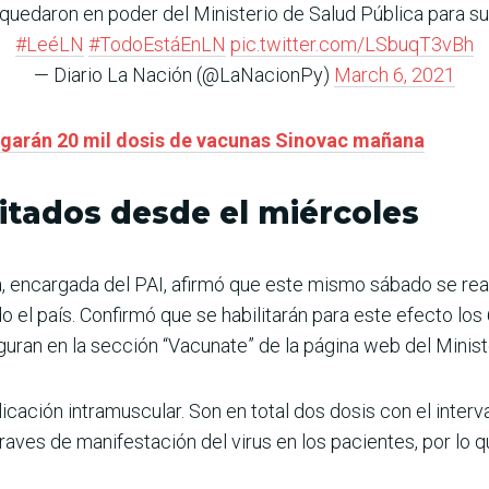
 quedaron en poder del Ministerio de Salud Pública para s
#LeéLN
#TodoEstáEnLN
pic.twitter.com/LSbuqT3vBh
— Diario La Nación (@LaNacionPy)
March 6, 2021
egarán 20 mil dosis de vacunas Sinovac mañana
itados desde el miércoles
a, encargada del PAI, afirmó que este mismo sábado se reali
o el país. Confirmó que se habilitarán para este efecto lo
guran en la sección “Vacunate” de la página web del Minist
icación intramuscular. Son en total dos dosis con el inter
raves de manifestación del virus en los pacientes, por lo 