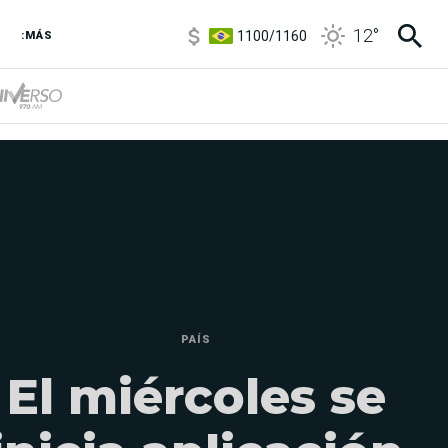
1100
/
1160
12
°
3,8
/
4
:MÁS
6850
/
7200
5900
/
5960
PAÍS
El miércoles se