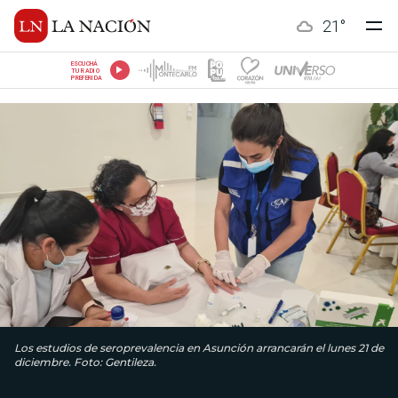
21
°
ESCUCHÁ
TU RADIO
PREFERIDA
Los estudios de seroprevalencia en Asunción arrancarán el lunes 21 de
diciembre. Foto: Gentileza.