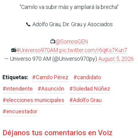
"Camilo va subir más y ampliará la brecha"
📞 Adolfo Grau, Dir. Grau y Asociados
📺
@SomosGEN
📻
#Universo970AM
pic.twitter.com/r6qKs7Kun7
— Universo 970 AM (@Universo970py)
August 5, 2026
Etiquetas:
#
Camilo Pérez
#
candidato
#
intendente
#
Asunción
#
Soledad Núñez
#
elecciones municipales
#
Adolfo Grau
#
encuestador
Déjanos tus comentarios en Voiz