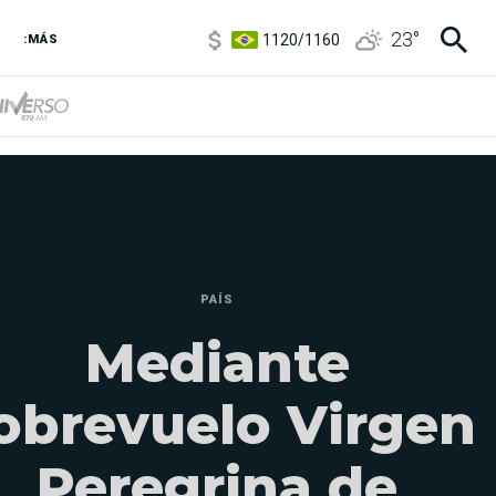
1120
/
1160
23
°
:MÁS
3,6
/
3,9
6850
/
7200
5920
/
5970
PAÍS
Mediante
obrevuelo Virgen
Peregrina de