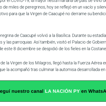
or el COVID-19, la mayor fiesta mariana de país se vivió d
 de miles de peregrinos, hoy se reflejó en un vacío y silenc
motivo para que la Virgen de Caacupé no derrame su bendici
regrina de Caacupé volvió a la Basílica. Durante su estadía
s y las parroquias. Así también, visitó el Palacio de Gobie
de este 8 diciembre se despidió de los fieles en la Costan
 la Virgen de los Milagros, llegó hasta la Fuerza Aérea e
que la acompañó tras culminar la automisa desarrollada en 