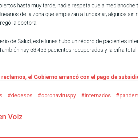
abiertos hasta muy tarde, nadie respeta que a medianoche ti
nearios de la zona que empiezan a funcionar, algunos sin n
regó la doctora.
erio de Salud, este lunes hubo un récord de pacientes int
. También hay 58.453 pacientes recuperados y la cifra tota
 reclamos, el Gobierno arrancó con el pago de subsidio
s
#
decesos
#
coronaviruspy
#
internados
#
pandem
en Voiz