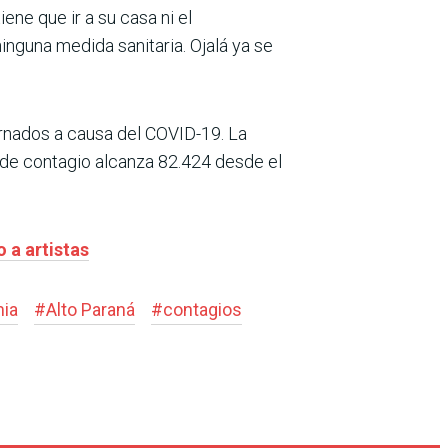
ene que ir a su casa ni el
inguna medida sanitaria. Ojalá ya se
ernados a causa del COVID-19. La
l de contagio alcanza 82.424 desde el
 a artistas
ia
#
Alto Paraná
#
contagios