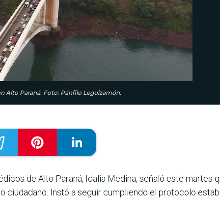
en Alto Paraná. Foto: Pánfilo Leguizamón.
édicos de Alto Paraná, Idalia Medina, señaló este martes
o ciudadano. Instó a seguir cumpliendo el protocolo establ