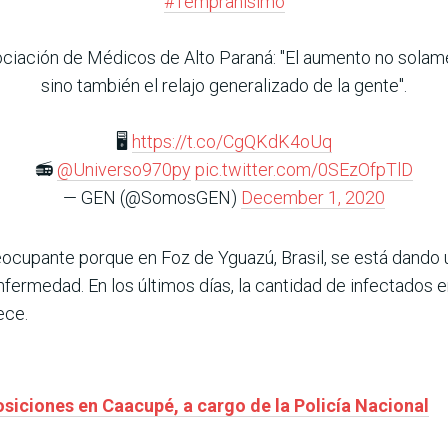
#Tempranísimo
Asociación de Médicos de Alto Paraná: "El aumento no solame
sino también el relajo generalizado de la gente".
🖥️
https://t.co/CgQKdK4oUq
📻
@Universo970py
pic.twitter.com/0SEzOfpTlD
— GEN (@SomosGEN)
December 1, 2020
reocupante porque en Foz de Yguazú, Brasil, se está dand
fermedad. En los últimos días, la cantidad de infectados e
ece.
siciones en Caacupé, a cargo de la Policía Nacional