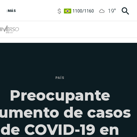
1100
/
1160
19
°
3,8
/
4
:MÁS
6850
/
7200
5900
/
5960
PAÍS
Preocupante
umento de casos
de COVID-19 en