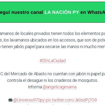
avamanos de locales privados tienen todos los elementos p
e, los lavamanos ubicados en los accesos, que son de pot
 tienen jabón, papel para secarse las manos ni mucho men
#2EnLaCiudad
C del Mercado de Abasto no cuentan con jabón ni papel p
controla el desagüe ni los criaderos de mosquitos.
Informa
@angelicagesama
.
📻
@Universo970py
pic.twitter.com/Jk0sdPj7O9