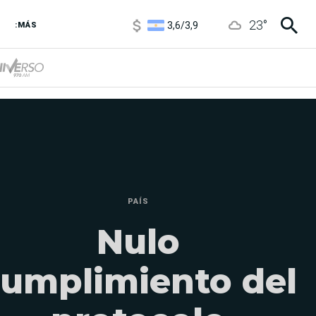
3,6
/
3,9
23
°
6850
/
7200
:MÁS
5920
/
5970
PAÍS
Nulo
umplimiento del