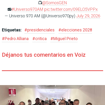
📺
@SomosGEN
📻
#Universo970AM
pic.twitter.com/09ELO5VPPx
— Universo 970 AM (@Universo970py)
July 29, 2026
Etiquetas:
#
presidenciales
#
elecciones 2028
#
Pedro Alliana
#
critica
#
Miguel Prieto
Déjanos tus comentarios en Voiz