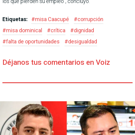
los que pierden su empleo”, concluyó.
Etiquetas:
#
misa Caacupé
#
corrupción
#
misa dominical
#
crítica
#
dignidad
#
falta de oportunidades
#
desigualdad
Déjanos tus comentarios en Voiz