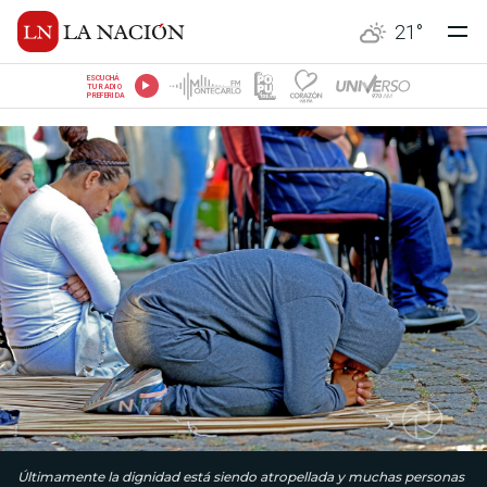
21
°
ESCUCHÁ
TU RADIO
PREFERIDA
Últimamente la dignidad está siendo atropellada y muchas personas