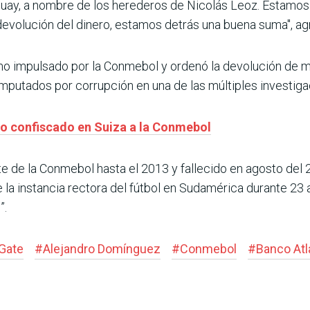
uay, a nombre de los herederos de Nicolás Leoz. Estamos e
evolución del dinero, estamos detrás una buena suma", agr
lamo impulsado por la Conmebol y ordenó la devolución de m
mputados por corrupción en una de las múltiples inves­tigac
ro confiscado en Suiza a la Conmebol
te de la Conmebol hasta el 2013 y fallecido en agosto del 
 la ins­tancia rectora del fútbol en Sudamérica durante 23
”.
 Gate
#
Alejandro Domínguez
#
Conmebol
#
Banco Atl