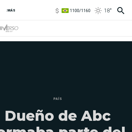
5900
/
5960
18
°
1100
/
1160
:MÁS
3,8
/
4
6850
/
7200
5900
/
5960
PAÍS
Dueño de Abc