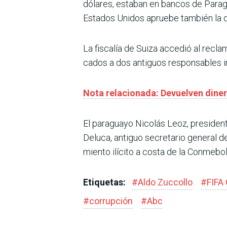
dólares, estaban en bancos de Parag
Estados Unidos apruebe también la d
La fisca­lía de Suiza accedió al rec
cados a dos antiguos responsa­bles i
Nota relacionada: Devuelven dine
El paraguayo Nicolás Leoz, pre­siden
Deluca, antiguo secretario general de
miento ilícito a costa de la Conmebol
Etiquetas:
#
Aldo Zuccollo
#
FIFA
#
corrupción
#
Abc