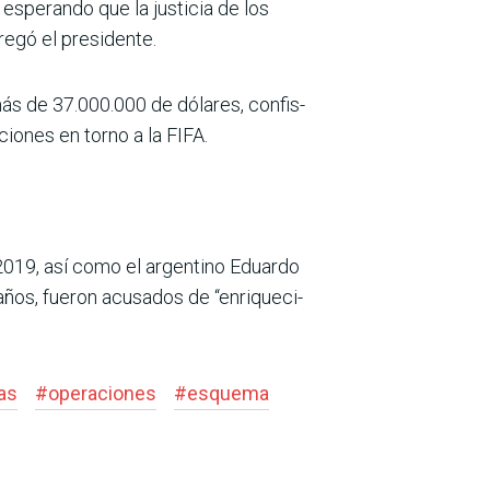
sperando que la justicia de los
egó el presidente.
ás de 37.000.000 de dólares, confis­
iones en torno a la FIFA.
2019, así como el argen­tino Eduardo
 años, fueron acusados de “enriqueci­
as
#
operaciones
#
esquema