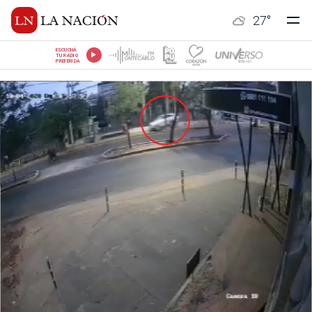
27
°
ESCUCHÁ
TU RADIO
PREFERIDA