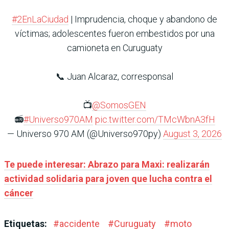
#2EnLaCiudad
| Imprudencia, choque y abandono de
víctimas; adolescentes fueron embestidos por una
camioneta en Curuguaty
📞 Juan Alcaraz, corresponsal
📺
@SomosGEN
📻
#Universo970AM
pic.twitter.com/TMcWbnA3fH
— Universo 970 AM (@Universo970py)
August 3, 2026
Te puede interesar: Abrazo para Maxi: realizarán
actividad solidaria para joven que lucha contra el
cáncer
Etiquetas:
#
accidente
#
Curuguaty
#
moto