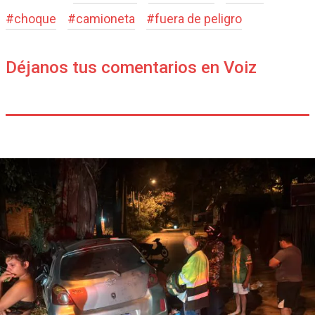
#
choque
#
camioneta
#
fuera de peligro
Déjanos tus comentarios en Voiz