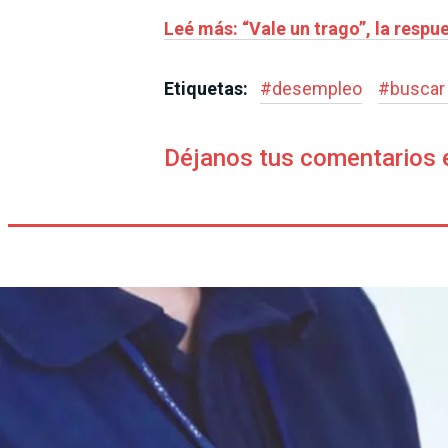
Leé más: “Vale un trago”, la respu
Etiquetas:
#
desempleo
#
buscar 
Déjanos tus comentarios 