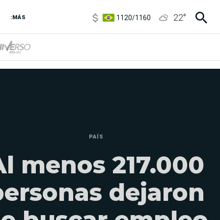
1120
/
1160
22
°
:MÁS
3,6
/
3,9
6850
/
7200
5920
/
5970
PAÍS
Al menos 217.000
personas dejaron
e buscar empleo