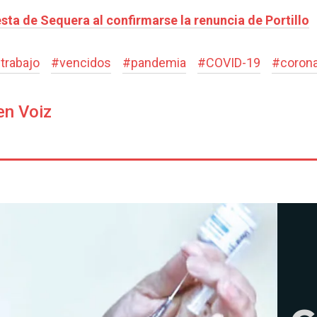
esta de Sequera al confirmarse la renuncia de Portillo
trabajo
#
vencidos
#
pandemia
#
COVID-19
#
coron
en Voiz