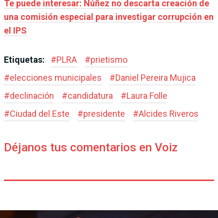
Te puede interesar: Núñez no descarta creación de
una comisión especial para investigar corrupción en
el IPS
Etiquetas:
#
PLRA
#
prietismo
#
elecciones municipales
#
Daniel Pereira Mujica
#
declinación
#
candidatura
#
Laura Folle
#
Ciudad del Este
#
presidente
#
Alcides Riveros
Déjanos tus comentarios en Voiz