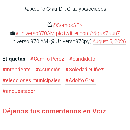
📞 Adolfo Grau, Dir. Grau y Asociados
📺
@SomosGEN
📻
#Universo970AM
pic.twitter.com/r6qKs7Kun7
— Universo 970 AM (@Universo970py)
August 5, 2026
Etiquetas:
#
Camilo Pérez
#
candidato
#
intendente
#
Asunción
#
Soledad Núñez
#
elecciones municipales
#
Adolfo Grau
#
encuestador
Déjanos tus comentarios en Voiz