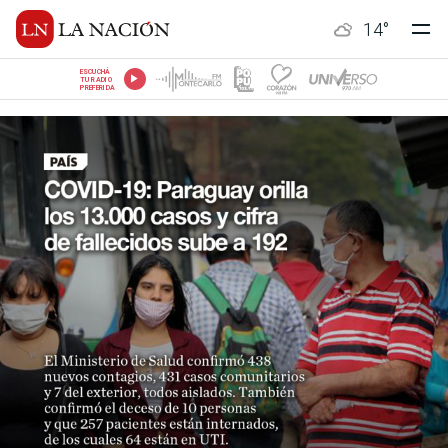
14
°
ESCUCHÁ
TU RADIO
PREFERIDA