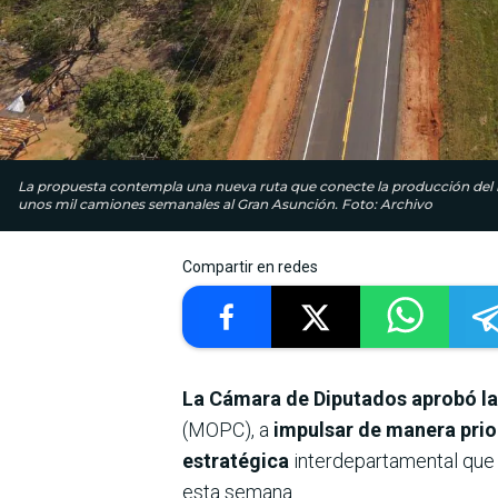
La propuesta contempla una nueva ruta que conecte la producción del int
unos mil camiones semanales al Gran Asunción. Foto: Archivo
Compartir en redes
La Cámara de Diputados aprobó la 
(MOPC), a
impulsar de manera priori
estratégica
interdepartamental que
esta semana.