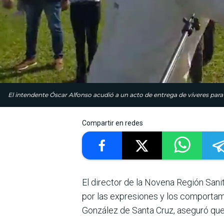
El intendente Óscar Alfonso acudió a un acto de entrega de víveres para 
Compartir en redes
El director de la Novena Región San
por las expresiones y los comportam
González de Santa Cruz, aseguró que