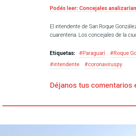
Podés leer: Concejales analizaría
El intendente de San Roque González
cuarentena. Los concejales de la ciu
Etiquetas:
#
Paraguarí
#
Roque G
#
intendente
#
coronaviruspy
Déjanos tus comentarios 