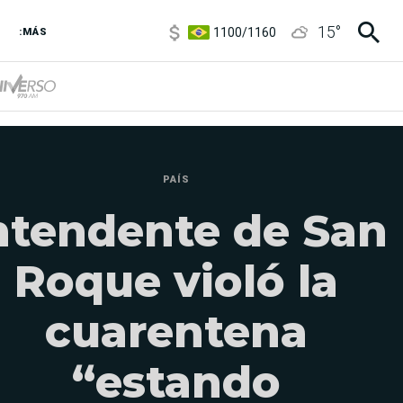
1100
/
1160
15
°
:MÁS
3,8
/
4
6850
/
7200
5900
/
5960
PAÍS
ntendente de San
Roque violó la
cuarentena
“estando