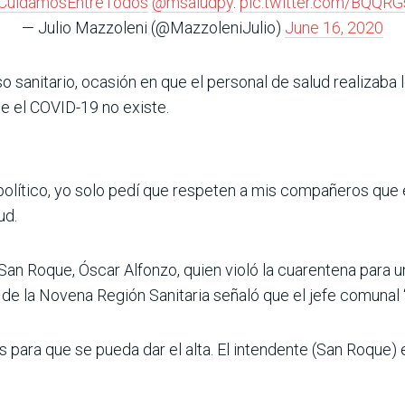
CuidamosEntreTodos
@msaludpy
.
pic.twitter.com/BQQR
— Julio Mazzoleni (@MazzoleniJulio)
June 16, 2020
so sanitario, ocasión en que el personal de salud realizaba
ue el COVID-19 no existe.
 político, yo solo pedí que respeten a mis compañeros que 
ud.
 San Roque, Óscar Alfonzo, quien violó la cuarentena para 
r de la Novena Región Sanitaria señaló que el jefe comunal
os para que se pueda dar el alta. El intendente (San Roque)