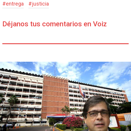
#
entrega
#
justicia
Déjanos tus comentarios en Voiz