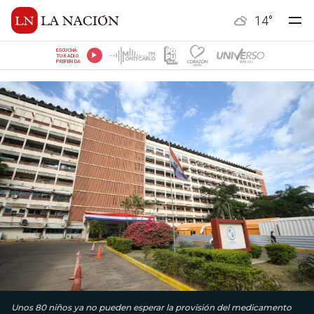
14
°
ESCUCHÁ
TU RADIO
PREFERIDA
Unos 80 niños ya no pueden esperar la provisión del medicamento