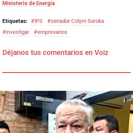
Ministerio de Energía
Etiquetas:
#
IPS
#
senador Colym Soroka
#
investigar
#
empresarios
Déjanos tus comentarios en Voiz