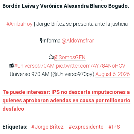
Bordón Leiva y Verónica Alexandra Blanco Bogado.
#ArribaHoy
| Jorge Brítez se presenta ante la justicia
🎙️Informa
@AldoYnsfran
📺
@SomosGEN
📻
#Universo970AM
pic.twitter.com/AY784NoHCV
— Universo 970 AM (@Universo970py)
August 6, 2026
Te puede interesar: IPS no descarta imputaciones a
quienes aprobaron adendas en causa por millonario
desfalco
Etiquetas:
#
Jorge Brítez
#
expresidente
#
IPS