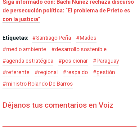
Siga informado con: Bachi Núñez rechaza discurso
de persecución política: “El problema de Prieto es
con la justicia”
Etiquetas:
#
Santiago Peña
#
Mades
#
medio ambiente
#
desarrollo sostenible
#
agenda estratégica
#
posicionar
#
Paraguay
#
referente
#
regional
#
respaldo
#
gestión
#
ministro Rolando De Barros
Déjanos tus comentarios en Voiz