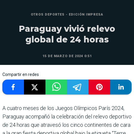
OTROS DEPORTES - EDICIÓN IMPRESA
Paraguay vivió relevo
global de 24 horas
15 DE MARZO DE 2024 0:51
Compartir en redes
A cuatro meses de los Juegos Olímpicos París 2024,
Para­guay acompañó la celebra­ción del relevo deportivo
de 24 horas que atravesó los cinco continentes de cara
a la gran fiesta deportiva glo­bal bajo la etiqueta “Terre