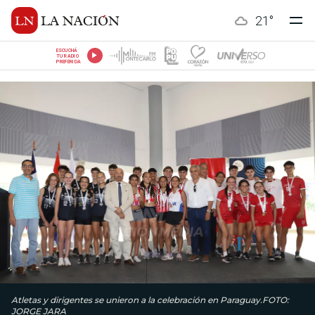
21
°
ESCUCHÁ
TU RADIO
PREFERIDA
Atletas y dirigentes se unieron a la celebración en Paraguay.FOTO:
JORGE JARA