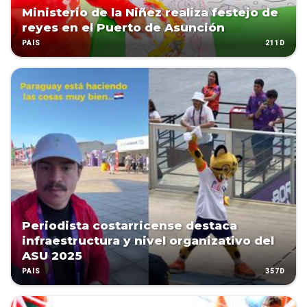
Ministerio de la Niñez realiza festejo de
reyes en el Puerto de Asunción
211D
PAÍS
Periodista costarricense destaca
infraestructura y nivel organizativo del
ASU 2025
357D
PAÍS