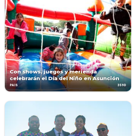
Con shows, juegos y merienda
celebrarán el Día del Niño en Asunción
359D
PAÍS