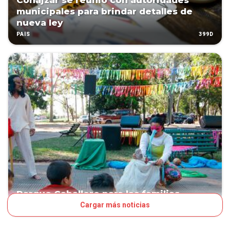
Conajzar se reunió con autoridades
municipales para brindar detalles de
nueva ley
399D
PAÍS
Parque Caballero para las familias
Cargar más noticias
404D
LA NACIÓN DEL FINDE