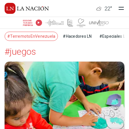
22
°
ESCUCHÁ
TU RADIO
PREFERIDA
#TerremotoEnVenezuela
#Hacedores LN
#Especiales LN
#juegos