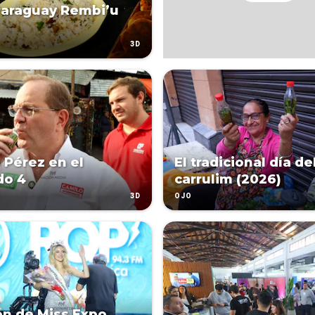
Paraguay Rembi’u
3D
 Pérez en el
El tradicional día de
do 4
carrulim (2026)
3D
OJO
ón de Miss Expo