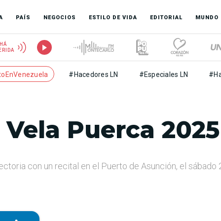
A
PAÍS
NEGOCIOS
ESTILO DE VIDA
EDITORIAL
MUNDO
HÁ
ERIDA
toEnVenezuela
#Hacedores LN
#Especiales LN
#Ha
 Vela Puerca 2025
ctoria con un recital en el Puerto de Asunción, el sábado