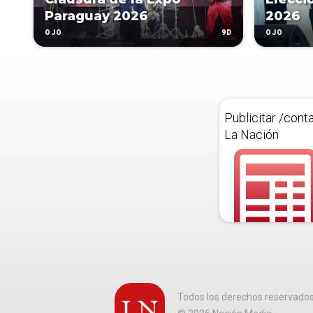
Paraguay 2026
2026
9D
OJO
OJO
Publicitar /cont
La Nación
Todos los derechos reservado