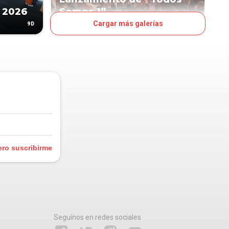
 2026
Somos 1”
Cargar más galerías
9D
10D
OJO
ero suscribirme
Seguínos en redes sociales