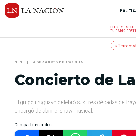
POLÍTIC
ELEGÍ Y
ESCUC
TU RADIO
PREF
#Terremo
OJO
4 DE AGOSTO DE 2025 9:16
Concierto de La
El grupo uruguayo celebró sus tres décadas de traye
encargó de abrir el show musical.
Compartir en redes