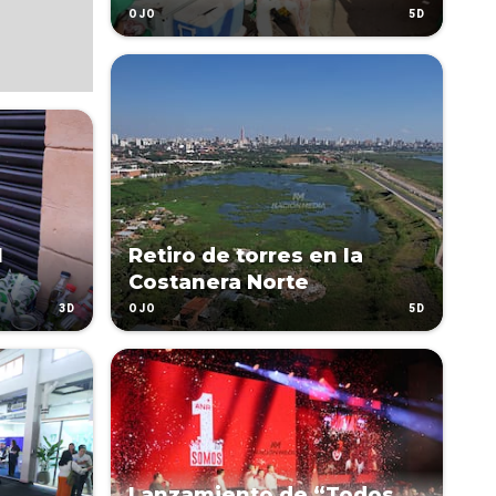
5D
OJO
l
Retiro de torres en la
Costanera Norte
3D
5D
OJO
Lanzamiento de “Todos