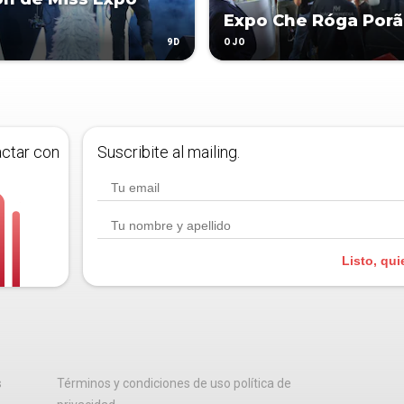
Expo Che Róga Porã
9D
OJO
actar con
Suscribite al mailing.
Listo, qui
s
Términos y condiciones de uso política de