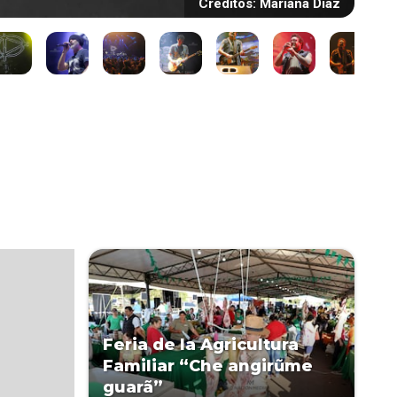
Créditos: Mariana Diaz
Feria de la Agricultura
Familiar “Che angirũme
guarã”