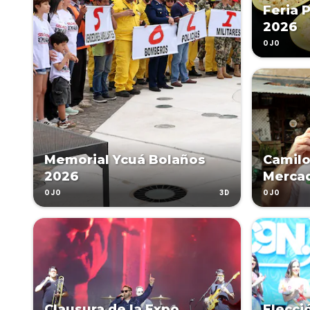
Feria 
2026
OJO
Memorial Ycuá Bolaños
Camilo
2026
Merca
3D
OJO
OJO
Clausura de la Expo
Elecci