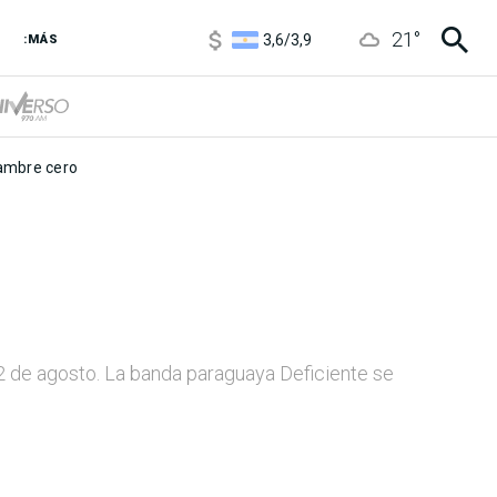
1120
/
1160
3,6
/
3,9
21
°
:MÁS
6850
/
7200
5920
/
5970
mbre cero
 2 de agosto. La banda paraguaya Deficiente se