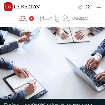
22
°
ESCUCHÁ
TU RADIO
PREFERIDA
El sector empresarial regis­tró una leve mejora en mayo y logró