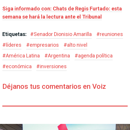
Siga informado con: Chats de Regis Furtado: esta
semana se hará la lectura ante el Tribunal
Etiquetas:
#
Senador Dionisio Amarilla
#
reuniones
#
líderes
#
empresarios
#
alto nivel
#
América Latina
#
Argentina
#
agenda política
#
económica
#
inversiones
Déjanos tus comentarios en Voiz