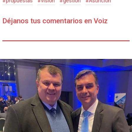
#
propuestas
#
visión
#
gestión
#
Asunción
Déjanos tus comentarios en Voiz