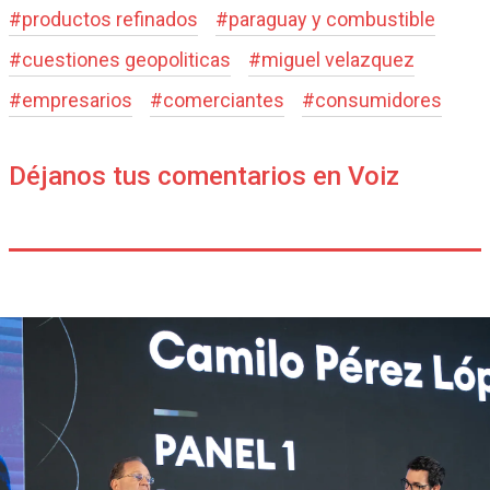
#
productos refinados
#
paraguay y combustible
#
cuestiones geopoliticas
#
miguel velazquez
#
empresarios
#
comerciantes
#
consumidores
Déjanos tus comentarios en Voiz