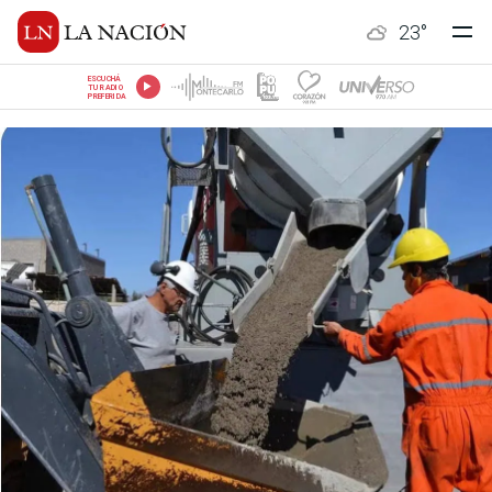
23
°
ESCUCHÁ
TU RADIO
PREFERIDA