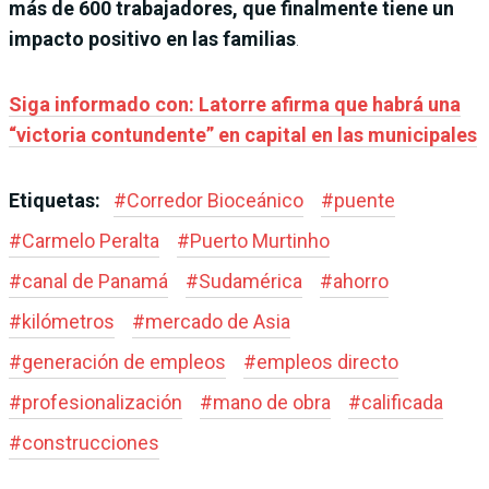
más de 600 trabajadores, que finalmente tiene un
impacto positivo en las familias
.
Siga informado con: Latorre afirma que habrá una
“victoria contundente” en capital en las municipales
Etiquetas:
#
Corredor Bioceánico
#
puente
#
Carmelo Peralta
#
Puerto Murtinho
#
canal de Panamá
#
Sudamérica
#
ahorro
#
kilómetros
#
mercado de Asia
#
generación de empleos
#
empleos directo
#
profesionalización
#
mano de obra
#
calificada
#
construcciones