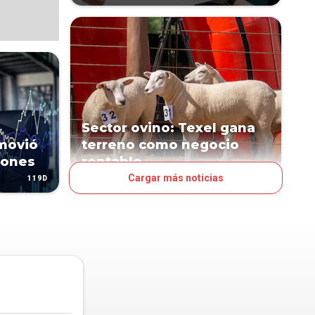
Sector ovino: Texel gana
 movió
terreno como negocio
lones
rentable
Cargar más noticias
119D
124D
NEGOCIOS