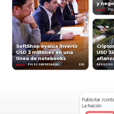
y nego
PUL
SoftShop evalúa invertir
Cripto
USD 3 millones en una
USD 35
línea de notebooks
afianz
53D
PULSO EMPRESARIAL
NEGOCIOS
Publicitar /cont
La Nación