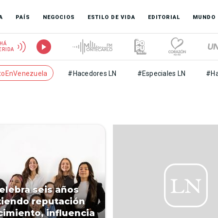
A
PAÍS
NEGOCIOS
ESTILO DE VIDA
EDITORIAL
MUNDO
HÁ
ERIDA
toEnVenezuela
#Hacedores LN
#Especiales LN
#Ha
lebra seis años
tiendo reputación
cimiento, influencia