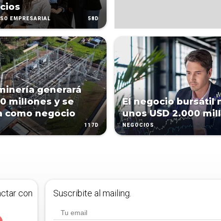
cios
58D
SO EMPRESARIAL
minería generará
0 millones y se
El negocio bursátil
a como negocio
unos USD 2.000 mil
117D
NEGOCIOS
actar con
Suscribite al mailing.