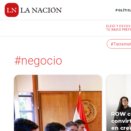
POLÍTIC
ELEGÍ Y
ESCUC
TU RADIO
PREF
#Terremo
#negocio
ROW ce
convir
en cre