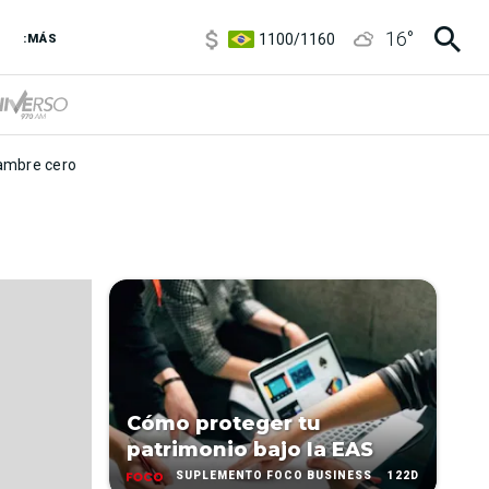
5900
/
5960
16
°
1100
/
1160
:MÁS
3,8
/
4
6850
/
7200
5900
/
5960
mbre cero
Cómo proteger tu
patrimonio bajo la EAS
122D
SUPLEMENTO FOCO BUSINESS