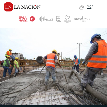
22
°
ESCUCHÁ
TU RADIO
PREFERIDA