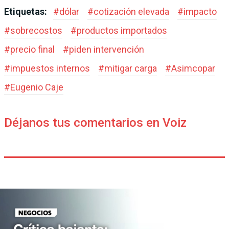
Etiquetas:
#
dólar
#
cotización elevada
#
impacto
#
sobrecostos
#
productos importados
#
precio final
#
piden intervención
#
impuestos internos
#
mitigar carga
#
Asimcopar
#
Eugenio Caje
Déjanos tus comentarios en Voiz