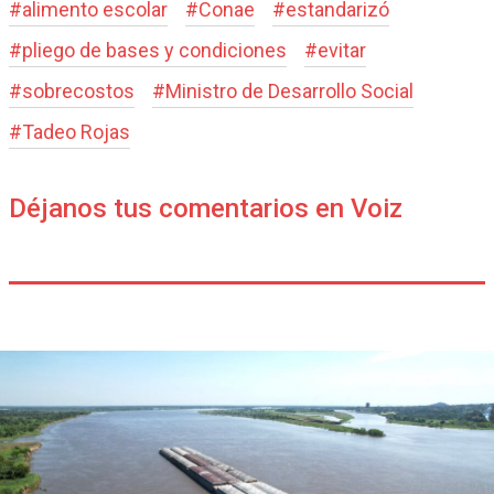
#
alimento escolar
#
Conae
#
estandarizó
#
pliego de bases y condiciones
#
evitar
#
sobrecostos
#
Ministro de Desarrollo Social
#
Tadeo Rojas
Déjanos tus comentarios en Voiz