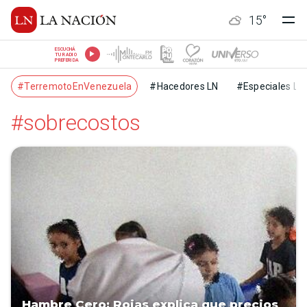
15
°
ESCUCHÁ
TU RADIO
PREFERIDA
#TerremotoEnVenezuela
#Hacedores LN
#Especiales LN
#sobrecostos
Hambre Cero: Rojas explica que precios