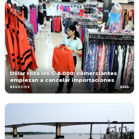
Dólar roza los G 8.000: comerciantes
empiezan a cancelar importaciones
656D
NEGOCIOS