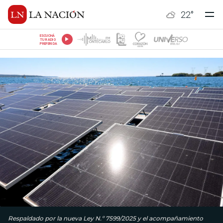
22
°
ESCUCHÁ
TU RADIO
PREFERIDA
Respaldado por la nueva Ley N.º 7599/2025 y el acompañamiento