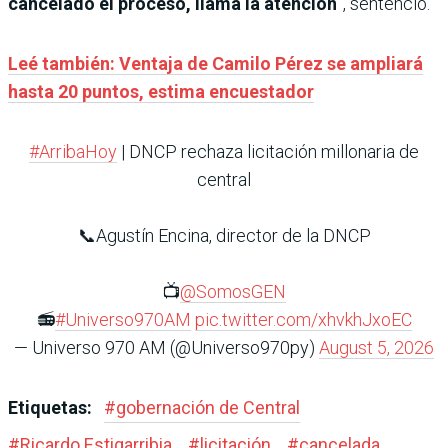
cancelado el proceso, llama la atención
”, sentenció.
Leé también: Ventaja de Camilo Pérez se ampliará
hasta 20 puntos, estima encuestador
#ArribaHoy
| DNCP rechaza licitación millonaria de
central
📞Agustín Encina, director de la DNCP
📺
@SomosGEN
📻
#Universo970AM
pic.twitter.com/xhvkhJxoEC
— Universo 970 AM (@Universo970py)
August 5, 2026
Etiquetas:
#
gobernación de Central
#
Ricardo Estigarribia
#
licitación
#
cancelada