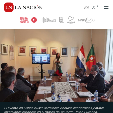
25
°
ESCUCHÁ
TU RADIO
PREFERIDA
El evento en Lisboa buscó fortalecer vínculos económicos y atraer
inversiones europeas en el marco del acuerdo Unión Europea-