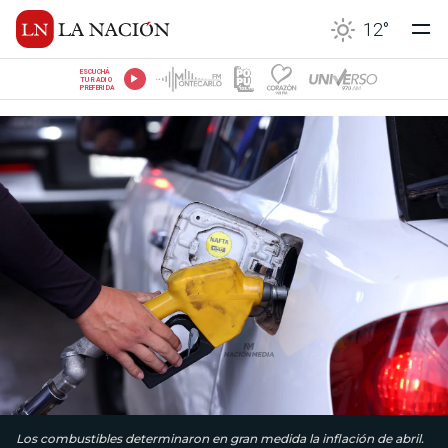
12
°
ESCUCHÁ
TU RADIO
PREFERIDA
Los combustibles determinaron en gran medida la inflación de abril.