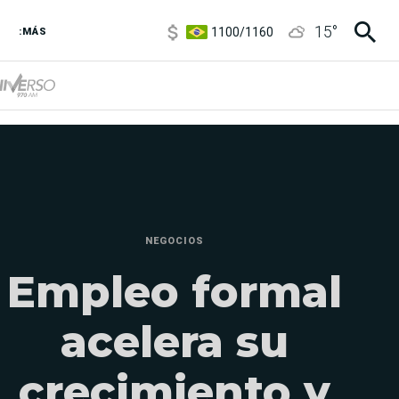
1100
/
1160
15
°
3,8
/
4
:MÁS
6850
/
7200
5900
/
5960
NEGOCIOS
Empleo formal
acelera su
crecimiento y