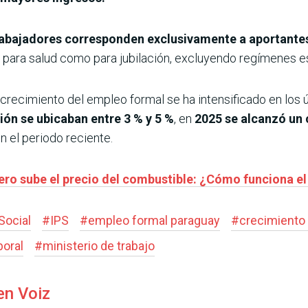
rabajadores corresponden exclusivamente a aportantes
o para salud como para jubilación, excluyendo regímenes e
crecimiento del empleo formal se ha intensificado en los 
ión se ubicaban entre 3 % y 5 %
, en
2025 se alcanzó un 
 el periodo reciente.
 pero sube el precio del combustible: ¿Cómo funciona 
Social
#
IPS
#
empleo formal paraguay
#
crecimiento
boral
#
ministerio de trabajo
en Voiz