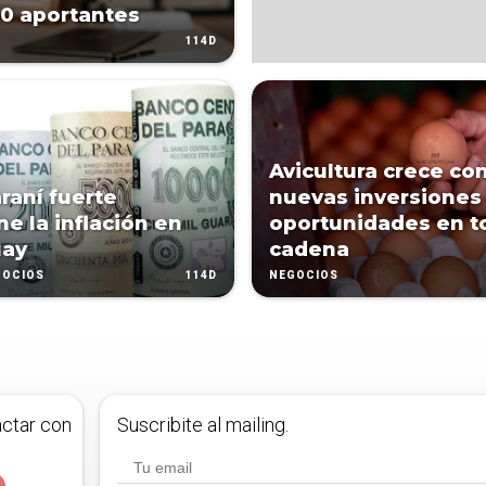
0 aportantes
114D
Avicultura crece co
raní fuerte
nuevas inversiones 
ne la inflación en
oportunidades en t
uay
cadena
114D
GOCIOS
NEGOCIOS
actar con
Suscribite al mailing.