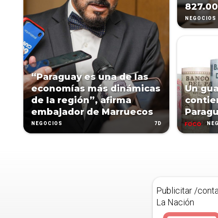
827.00
NEGOCIOS
“Paraguay es una de las
economías más dinámicas
Un gua
de la región”, afirma
contie
embajador de Marruecos
Parag
7D
NEGOCIOS
NE
Publicitar /cont
La Nación