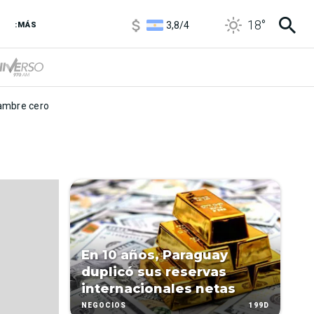
1100
/
1160
18
°
3,8
/
4
:MÁS
6850
/
7200
5900
/
5960
mbre cero
En 10 años, Paraguay
duplicó sus reservas
internacionales netas
199D
NEGOCIOS