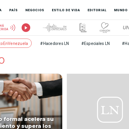
A
PAÍS
NEGOCIOS
ESTILO DE VIDA
EDITORIAL
MUNDO
HÁ
ERIDA
toEnVenezuela
#Hacedores LN
#Especiales LN
#Ha
o
 formal acelera su
iento y supera los