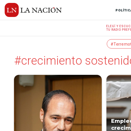
POLÍTIC
ELEGÍ Y
ESCUC
TU RADIO
PREF
#Terremo
#crecimiento sostenid
Empleo
crecim