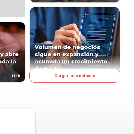
n
Volumen de negocios
y abre
sigue en expansión y
oda la
acumula un crecimiento
de 6,1 %
Cargar más noticias
134D
205D
NEGOCIOS