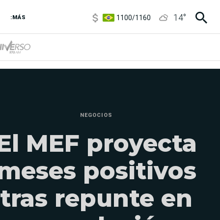
1100
/
1160
14
°
3,8
/
4
:MÁS
6850
/
7200
5900
/
5960
NEGOCIOS
El MEF proyecta
meses positivos
tras repunte en