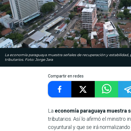
La economía paraguaya muestra señales de recuperación y estabilidad, 
tributarios. Foto: Jorge Jara
Compartir en redes
La
economía paraguaya muestra se
tributarios. Así lo afirmó el ministr
coyuntural y que se irá normalizand