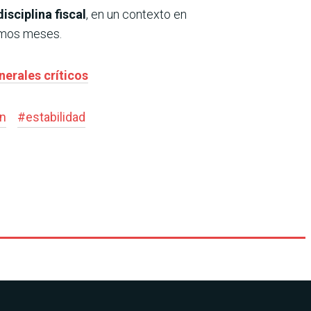
isciplina fiscal
, en un contexto en
imos meses.
nerales críticos
on
#
estabilidad