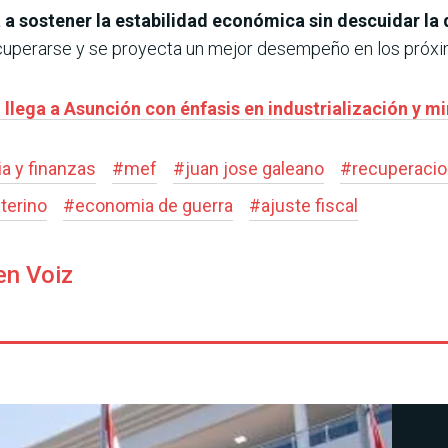
 a sostener la estabilidad económica sin descuidar la d
ecuperarse y se proyecta un mejor desempeño en los próx
llega a Asunción con énfasis en industrialización y mi
a y finanzas
#
mef
#
juan jose galeano
#
recuperaci
nterino
#
economia de guerra
#
ajuste fiscal
en Voiz