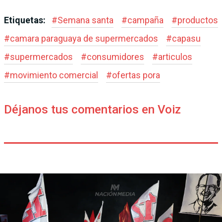
Etiquetas:
#
Semana santa
#
campaña
#
productos
#
camara paraguaya de supermercados
#
capasu
#
supermercados
#
consumidores
#
articulos
#
movimiento comercial
#
ofertas pora
Déjanos tus comentarios en Voiz