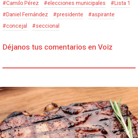
#
Camilo Pérez
#
elecciones municipales
#
Lista 1
#
Daniel Fernández
#
presidente
#
aspirante
#
concejal
#
seccional
Déjanos tus comentarios en Voiz