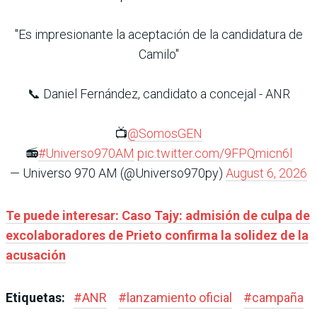
"Es impresionante la aceptación de la candidatura de
Camilo"
📞 Daniel Fernández, candidato a concejal - ANR
📺
@SomosGEN
📻
#Universo970AM
pic.twitter.com/9FPQmicn6l
— Universo 970 AM (@Universo970py)
August 6, 2026
Te puede interesar: Caso Tajy: admisión de culpa de
excolaboradores de Prieto confirma la solidez de la
acusación
Etiquetas:
#
ANR
#
lanzamiento oficial
#
campaña