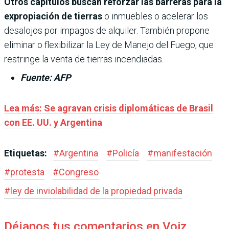
Otros capítulos buscan reforzar las barreras para la
expropiación de tierras
o inmuebles o acelerar los
desalojos por impagos de alquiler. También propone
eliminar o flexibilizar la Ley de Manejo del Fuego, que
restringe la venta de tierras incendiadas.
Fuente: AFP
Lea más: Se agravan crisis diplomáticas de Brasil
con EE. UU. y Argentina
Etiquetas:
#
Argentina
#
Policía
#
manifestación
#
protesta
#
Congreso
#
ley de inviolabilidad de la propiedad privada
Déjanos tus comentarios en Voiz