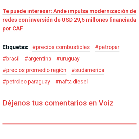
Te puede interesar: Ande impulsa modernización de
redes con inversión de USD 29,5 millones financiada
por CAF
Etiquetas:
#
precios combustibles
#
petropar
#
brasil
#
argentina
#
uruguay
#
precios promedio región
#
sudamerica
#
petróleo paraguay
#
nafta diesel
Déjanos tus comentarios en Voiz