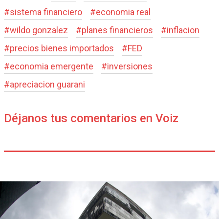
#
sistema financiero
#
economia real
#
wildo gonzalez
#
planes financieros
#
inflacion
#
precios bienes importados
#
FED
#
economia emergente
#
inversiones
#
apreciacion guarani
Déjanos tus comentarios en Voiz