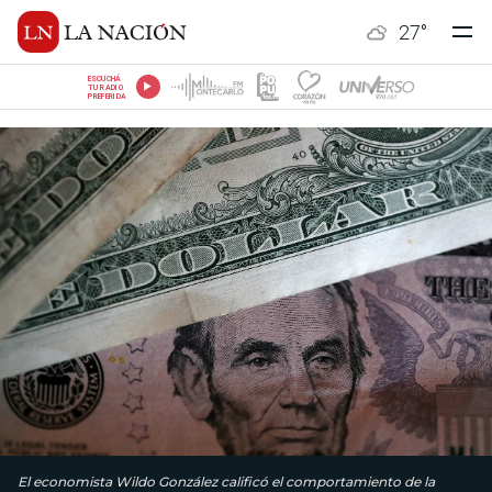
27
°
ESCUCHÁ
TU RADIO
PREFERIDA
El economista Wildo González calificó el comportamiento de la