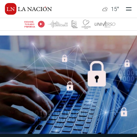
15
°
ESCUCHÁ
TU RADIO
PREFERIDA