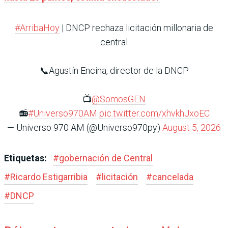
#ArribaHoy
| DNCP rechaza licitación millonaria de
central
📞Agustín Encina, director de la DNCP
📺
@SomosGEN
📻
#Universo970AM
pic.twitter.com/xhvkhJxoEC
— Universo 970 AM (@Universo970py)
August 5, 2026
Etiquetas:
#
gobernación de Central
#
Ricardo Estigarribia
#
licitación
#
cancelada
#
DNCP