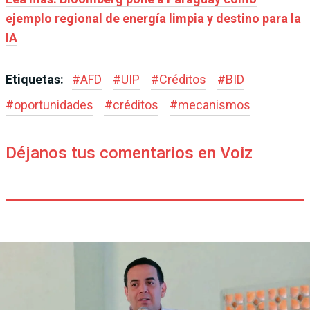
ejemplo regional de energía limpia y destino para la
IA
Etiquetas:
#
AFD
#
UIP
#
Créditos
#
BID
#
oportunidades
#
créditos
#
mecanismos
Déjanos tus comentarios en Voiz