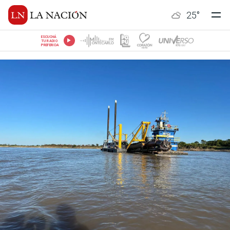
25
°
ESCUCHÁ
TU RADIO
PREFERIDA