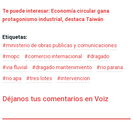
Te puede interesar: Economía circular gana
protagonismo industrial, destaca Taiwán
Etiquetas:
#
ministerio de obras publicas y comunicaciones
#
mopc
#
comercio internacional
#
dragado
#
via fluvial
#
dragado mantenimiento
#
rio parana
#
rio apa
#
tres lotes
#
intervencion
Déjanos tus comentarios en Voiz