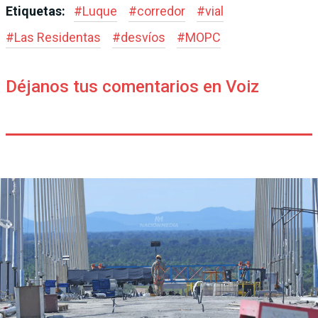
Etiquetas:
#
Luque
#
corredor
#
vial
#
Las Residentas
#
desvíos
#
MOPC
Déjanos tus comentarios en Voiz