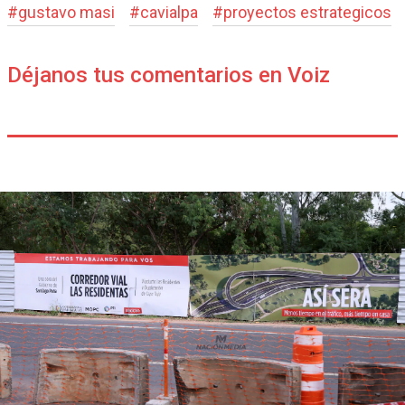
#
gustavo masi
#
cavialpa
#
proyectos estrategicos
Déjanos tus comentarios en Voiz