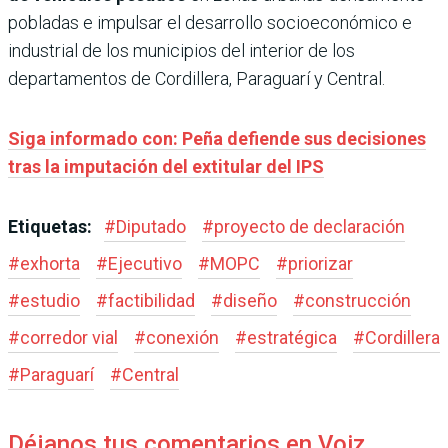
pobladas e impulsar el desarrollo socioeconómico e
industrial de los municipios del interior de los
departamentos de Cordillera, Paraguarí y Central.
Siga informado con: Peña defiende sus decisiones
tras la imputación del extitular del IPS
Etiquetas:
#
Diputado
#
proyecto de declaración
#
exhorta
#
Ejecutivo
#
MOPC
#
priorizar
#
estudio
#
factibilidad
#
diseño
#
construcción
#
corredor vial
#
conexión
#
estratégica
#
Cordillera
#
Paraguarí
#
Central
Déjanos tus comentarios en Voiz