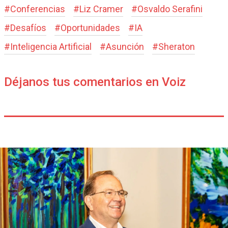
#
Conferencias
#
Liz Cramer
#
Osvaldo Serafini
#
Desafíos
#
Oportunidades
#
IA
#
Inteligencia Artificial
#
Asunción
#
Sheraton
Déjanos tus comentarios en Voiz