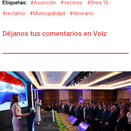
Etiquetas:
#
Asunción
#
vecinos
#
línea 16
#
reclamo
#
Municipalidad
#
itinerario
Déjanos tus comentarios en Voiz