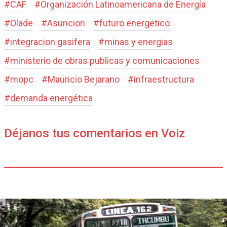
#
CAF
#
Organización Latinoamericana de Energía
#
Olade
#
Asuncion
#
futuro energetico
#
integracion gasifera
#
minas y energias
#
ministerio de obras publicas y comunicaciones
#
mopc
#
Mauricio Bejarano
#
infraestructura
#
demanda energética
Déjanos tus comentarios en Voiz