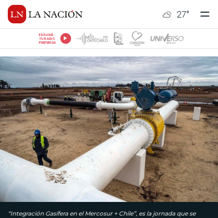
27
°
ESCUCHÁ
TU RADIO
PREFERIDA
“Integración Gasífera en el Mercosur + Chile”, es la jornada que se