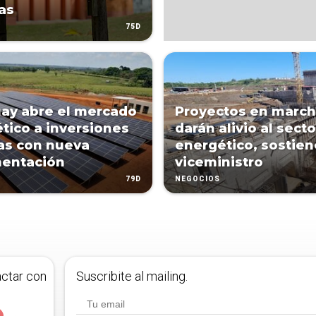
as
75D
ay abre el mercado
Proyectos en marc
tico a inversiones
darán alivio al secto
as con nueva
energético, sostien
mentación
viceministro
79D
NEGOCIOS
actar con
Suscribite al mailing.