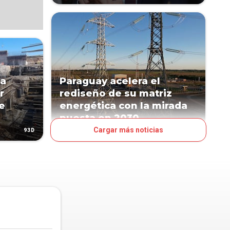
ha
Paraguay acelera el
r
rediseño de su matriz
e
energética con la mirada
puesta en 2030
Cargar más noticias
93D
198D
NEGOCIOS