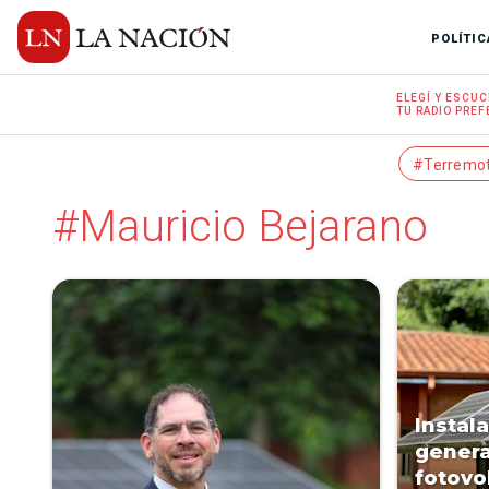
POLÍTIC
ELEGÍ Y
ESCUC
TU RADIO
PREF
#Terremo
#Mauricio Bejarano
Instal
genera
fotovo