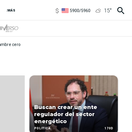
6850
/
7200
15
°
5900
/
5960
:MÁS
1100
/
1160
3,8
/
4
6850
/
7200
5900
/
5960
mbre cero
Buscan crear un ente
regulador del sector
energético
170D
POLÍTICA