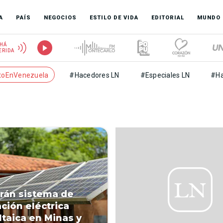
A
PAÍS
NEGOCIOS
ESTILO DE VIDA
EDITORIAL
MUNDO
HÁ
ERIDA
toEnVenezuela
#Hacedores LN
#Especiales LN
#Ha
arán sistema de
ción eléctrica
ltaica en Minas y