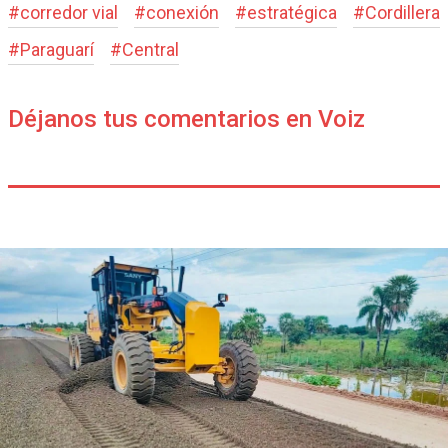
#
corredor vial
#
conexión
#
estratégica
#
Cordillera
#
Paraguarí
#
Central
Déjanos tus comentarios en Voiz