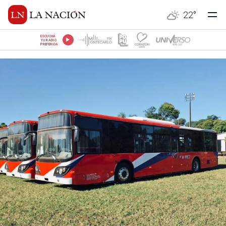
22
°
ESCUCHÁ
TU RADIO
PREFERIDA