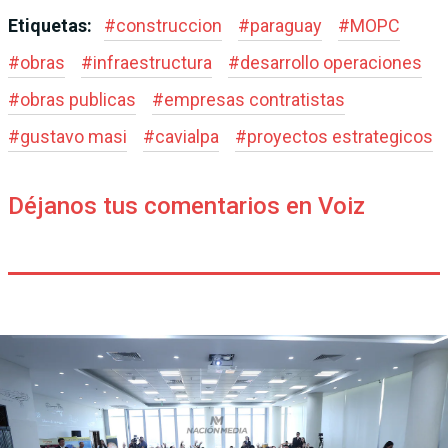
Etiquetas:
#
construccion
#
paraguay
#
MOPC
#
obras
#
infraestructura
#
desarrollo operaciones
#
obras publicas
#
empresas contratistas
#
gustavo masi
#
cavialpa
#
proyectos estrategicos
Déjanos tus comentarios en Voiz