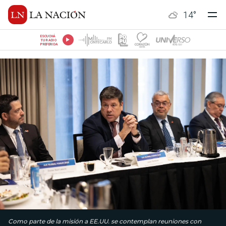
14
°
ESCUCHÁ
TU RADIO
PREFERIDA
Como parte de la misión a EE.UU. se contemplan reuniones con