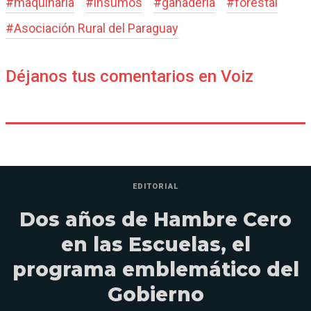
#
maquinaria
#
insumos
#
ganadería
#
forestal
#
Asociación Rural del Paraguay
Déjanos tus comentarios en Voiz
EDITORIAL
Dos años de Hambre Cero
en las Escuelas, el
programa emblemático del
Gobierno