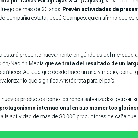
cida por Cañas Paraguayas S.A. (Capasa)
, volverá al m
l
luego de más de 30 años.
Prevén actividades de presen
 de compañía estatal, José Ocampos, quien afirmó que es el
ia estará presente nuevamente en góndolas del mercado ar
ación/Nación Media que
se trata del resultado de un larg
ocráticos. Agregó que desde hace un año y medio, con el g
valorizar lo que significa Aristócrata para el país.
 nuevos productos como los rones saborizados, pero
el o
l protagonismo internacional en sus momentos glorios
a la actividad de más de 30.000 productores de caña que t