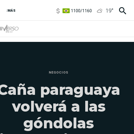
1100
/
1160
19
°
3,8
/
4
:MÁS
6850
/
7200
5900
/
5960
NEGOCIOS
Caña paraguaya
volverá a las
góndolas