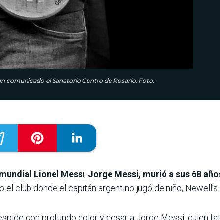
n un comunicado el Sanatorio Centro de Rosario. Foto:
 mundial Lionel Mess
i,
Jorge Messi, murió a sus 68 año
 el club donde el capitán argentino jugó de niño, Newell’s
espide con profundo dolor y pesar a Jorge Messi, quien fal