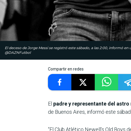
El deceso de Jorge Messi se registró este sábado, a las 2:00, informó e
@DAZNFutbol
Compartir en redes
El
padre y representante del astro
de Buenos Aires, informó este sábado
“El Club Atlético Newell’s Old Boys d