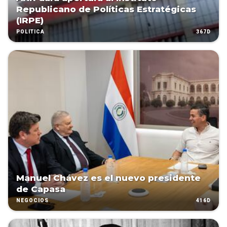
Republicano de Políticas Estratégicas
(IRPE)
367D
POLÍTICA
Manuel Chávez es el nuevo presidente
de Capasa
416D
NEGOCIOS