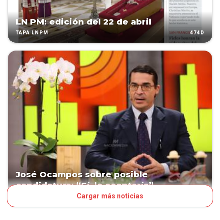
LN PM: edición del 22 de abril
474D
TAPA LNPM
José Ocampos sobre posible
candidatura: “Sí, lo aceptaría”
Cargar más noticias
474D
POLÍTICA