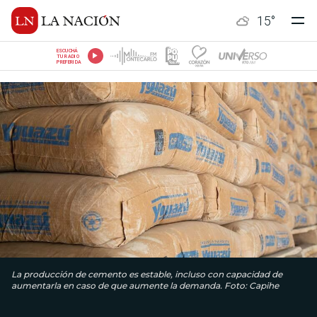
15
°
ESCUCHÁ
TU RADIO
PREFERIDA
La producción de cemento es estable, incluso con capacidad de
aumentarla en caso de que aumente la demanda. Foto: Capihe