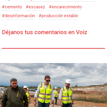
#
cemento
#
escasez
#
encarecimiento
#
desinformación
#
producción estable
Déjanos tus comentarios en Voiz