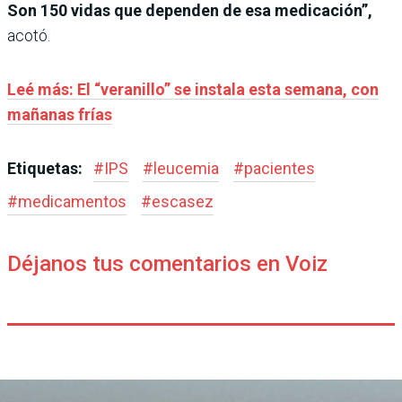
Son 150 vidas que dependen de esa medicación”,
acotó.
Leé más: El “veranillo” se instala esta semana, con
mañanas frías
Etiquetas:
#
IPS
#
leucemia
#
pacientes
#
medicamentos
#
escasez
Déjanos tus comentarios en Voiz