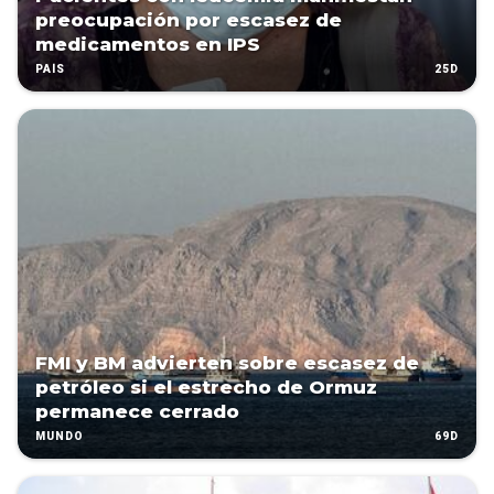
preocupación por escasez de
medicamentos en IPS
25D
PAÍS
FMI y BM advierten sobre escasez de
petróleo si el estrecho de Ormuz
permanece cerrado
69D
MUNDO