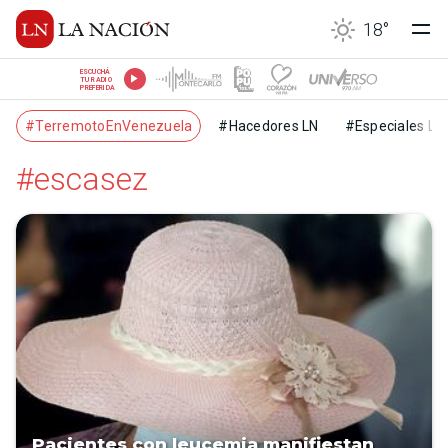
18
°
ESCUCHÁ
TU RADIO
PREFERIDA
#TerremotoEnVenezuela
#Hacedores LN
#Especiales LN
#escasez
Pacientes con leucemia manifiestan