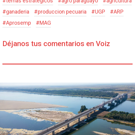
#
temas estrategicos
#
agro paraguayo
#
agricultura
#
ganaderia
#
produccion pecuaria
#
UGP
#
ARP
#
Aprosemp
#
MAG
Déjanos tus comentarios en Voiz