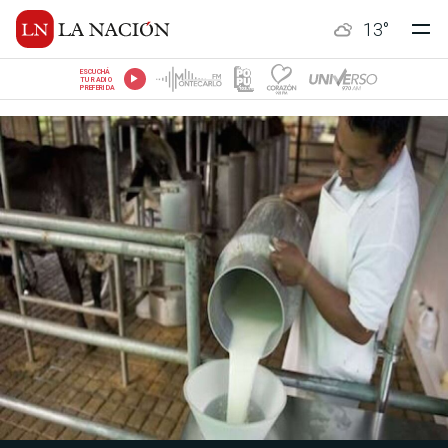
13
°
ESCUCHÁ
TU RADIO
PREFERIDA