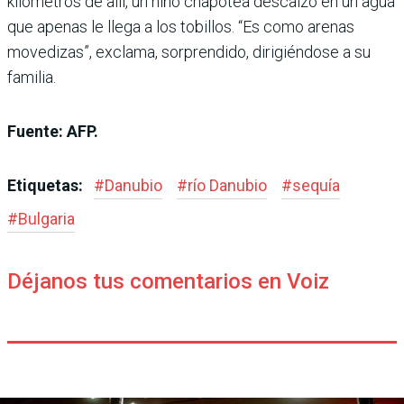
kilómetros de allí, un niño chapotea descalzo en un agua
que apenas le llega a los tobillos. “Es como arenas
movedizas”, exclama, sorprendido, dirigiéndose a su
familia.
Fuente: AFP.
Etiquetas:
#
Danubio
#
río Danubio
#
sequía
#
Bulgaria
Déjanos tus comentarios en Voiz