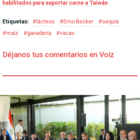
habilitados para exportar carne a Taiwán
Etiquetas:
#
lácteos
#
Erno Becker
#
sequía
#
maíz
#
ganadería
#
vacas
Déjanos tus comentarios en Voiz