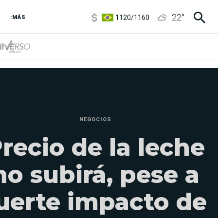
1120
/
1160
22
°
3,6
/
3,9
:MÁS
6850
/
7200
5920
/
5970
NEGOCIOS
recio de la leche
no subirá, pese a
uerte impacto de