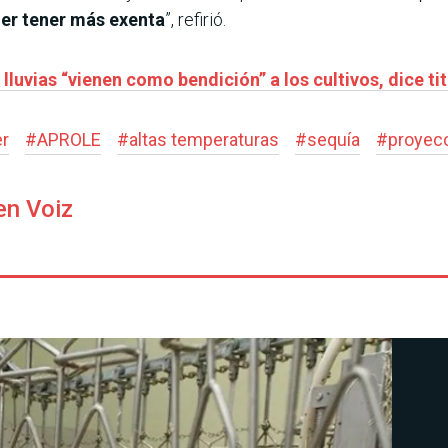
er tener más exenta
”, refirió.
 lluvias “vienen como bendición” a los cultivos, dice ti
er
#
APROLE
#
altas temperaturas
#
sequía
#
proyec
en Voiz