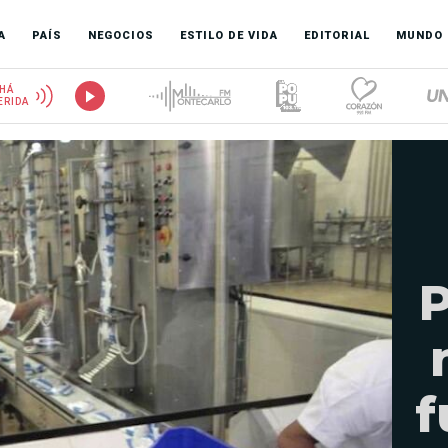
A
PAÍS
NEGOCIOS
ESTILO DE VIDA
EDITORIAL
MUNDO
HÁ
ERIDA
P
f