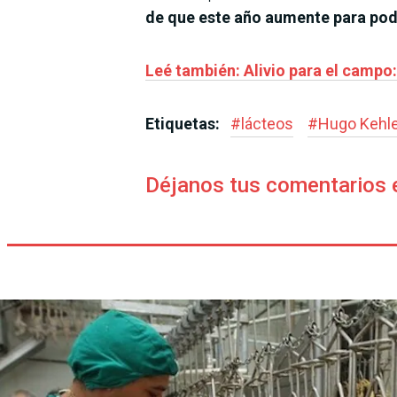
de que este año aumente para pod
Leé también: Alivio para el campo:
Etiquetas:
#
lácteos
#
Hugo Kehl
Déjanos tus comentarios 