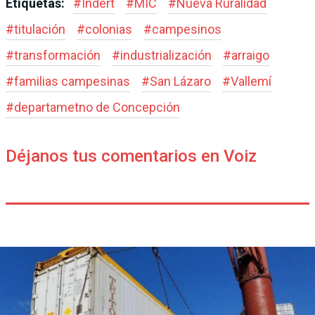
Etiquetas:
#
Indert
#
MIC
#
Nueva Ruralidad
#
titulación
#
colonias
#
campesinos
#
transformación
#
industrialización
#
arraigo
#
familias campesinas
#
San Lázaro
#
Vallemí
#
departametno de Concepción
Déjanos tus comentarios en Voiz