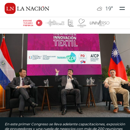
19
°
ESCUCHÁ
TU RADIO
PREFERIDA
En este primer Congreso se lleva adelante capacitaciones, exposición
de proveedores y una rueda de negocios con más de 200 reuniones