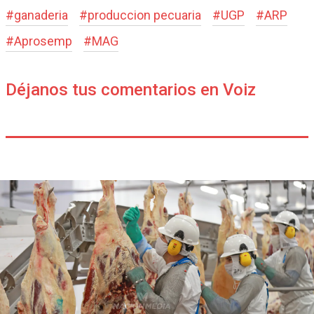
#
ganaderia
#
produccion pecuaria
#
UGP
#
ARP
#
Aprosemp
#
MAG
Déjanos tus comentarios en Voiz