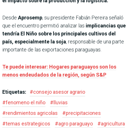
el impacto sobre la producción y la logística.
Desde
Aprosemp
, su presidente Fabián Pereira señaló
que el encuentro permitió analizar las
implicancias que
tendría El Niño sobre los principales cultivos del
país, especialmente la soja
, responsable de una parte
importante de las exportaciones paraguayas.
Te puede interesar: Hogares paraguayos son los
menos endeudados de la región, según S&P
Etiquetas:
#
consejo asesor agrario
#
fenomeno el niño
#
lluvias
#
rendimientos agricolas
#
precipitaciones
#
temas estrategicos
#
agro paraguayo
#
agricultura