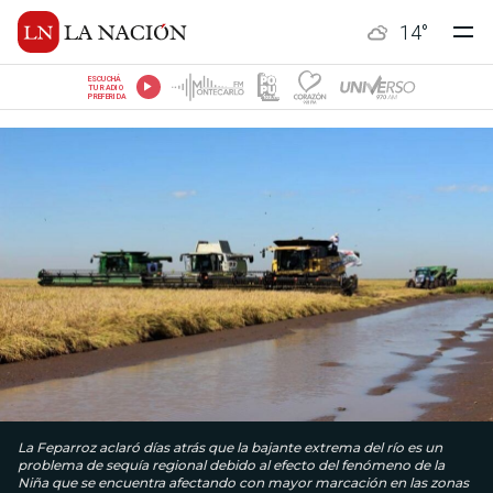
14
°
ESCUCHÁ
TU RADIO
PREFERIDA
La Feparroz aclaró días atrás que la bajante extrema del río es un
problema de sequía regional debido al efecto del fenómeno de la
Niña que se encuentra afectando con mayor marcación en las zonas