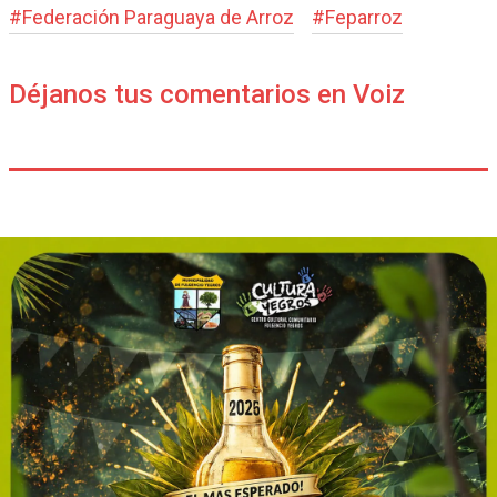
#
Federación Paraguaya de Arroz
#
Feparroz
Déjanos tus comentarios en Voiz