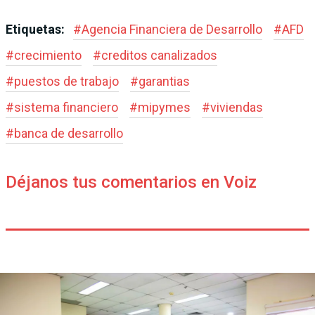
Etiquetas:
#
Agencia Financiera de Desarrollo
#
AFD
#
crecimiento
#
creditos canalizados
#
puestos de trabajo
#
garantias
#
sistema financiero
#
mipymes
#
viviendas
#
banca de desarrollo
Déjanos tus comentarios en Voiz