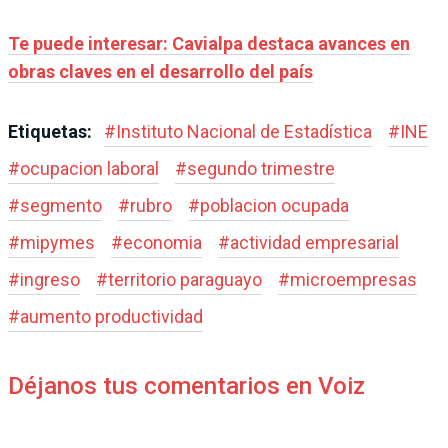
Te puede interesar: Cavialpa destaca avances en
obras claves en el desarrollo del país
Etiquetas:
#
Instituto Nacional de Estadística
#
INE
#
ocupacion laboral
#
segundo trimestre
#
segmento
#
rubro
#
poblacion ocupada
#
mipymes
#
economia
#
actividad empresarial
#
ingreso
#
territorio paraguayo
#
microempresas
#
aumento productividad
Déjanos tus comentarios en Voiz