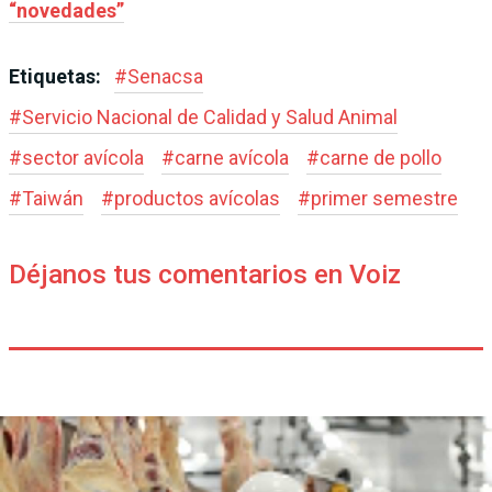
“novedades”
Etiquetas:
#
Senacsa
#
Servicio Nacional de Calidad y Salud Animal
#
sector avícola
#
carne avícola
#
carne de pollo
#
Taiwán
#
productos avícolas
#
primer semestre
Déjanos tus comentarios en Voiz