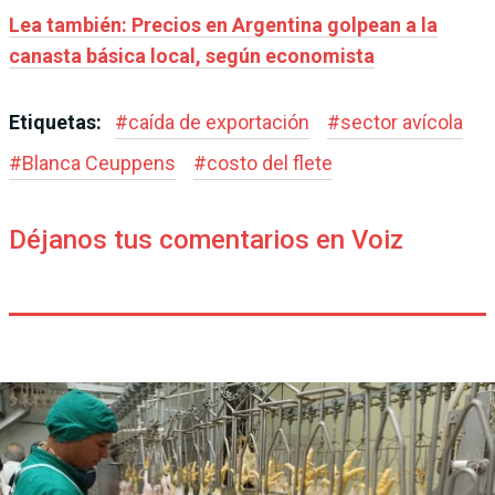
Lea también: Precios en Argentina golpean a la
canasta básica local, según economista
Etiquetas:
#
caída de exportación
#
sector avícola
#
Blanca Ceuppens
#
costo del flete
Déjanos tus comentarios en Voiz