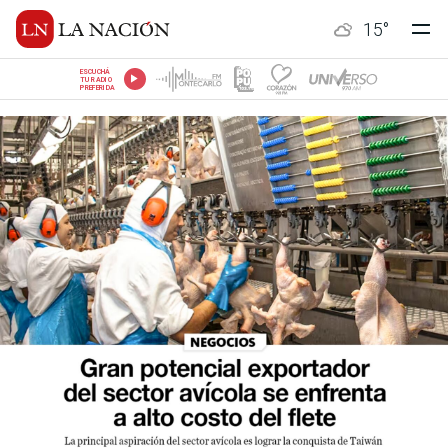
15
°
ESCUCHÁ
TU RADIO
PREFERIDA