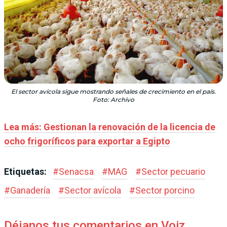
El sector avícola sigue mostrando señales de crecimiento en el país.
Foto: Archivo
Lea más: Gestionan la renovación de la licencia de
ocho frigoríficos para exportar a Egipto
Etiquetas:
#
Senacsa
#
MAG
#
Sector pecuario
#
Ganadería
#
Sector avícola
#
Sector porcino
Déjanos tus comentarios en Voiz