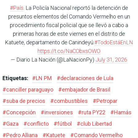
#País
. La Policía Nacional reportó la detención de
presuntos elementos del Comando Vermelho en un
procedimiento fiscal policial que se llevó a cabo a
primeras horas de este viernes en el distrito de
Katuete, departamento de Canindeyú.
#TodoEstáEnLN
https://t.co/NaCObxsOWO
— Diario La Nación (@LaNacionPy)
July 31, 2026
Etiquetas:
#
LN PM
#
declaraciones de Lula
#
canciller paraguayo
#
embajador de Brasil
#
suba de precios
#
combustibles
#
Petropar
#
Concepción
#
inversiones
#
ruta PY22
#
Hamás
#
Gaza
#
conflicto
#
fútbol
#
club Libertad
#
Pedro Alliana
#
Katuete
#
Comando Vermelho