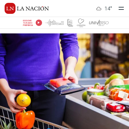
14
°
ESCUCHÁ
TU RADIO
PREFERIDA