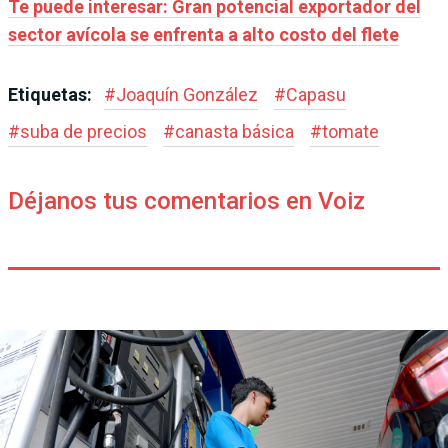
Te puede interesar: Gran potencial exportador del
sector avícola se enfrenta a alto costo del flete
Etiquetas:
#
Joaquín González
#
Capasu
#
suba de precios
#
canasta básica
#
tomate
Déjanos tus comentarios en Voiz