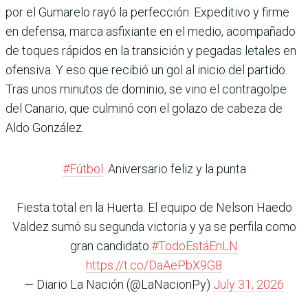
por el Gumarelo rayó la perfección. Expeditivo y firme
en defensa, marca asfi­xiante en el medio, acompa­ñado
de toques rápidos en la transición y pegadas letales en
ofensiva. Y eso que reci­bió un gol al inicio del par­tido.
Tras unos minutos de dominio, se vino el contra­golpe
del Canario, que cul­minó con el golazo de cabeza de
Aldo González.
#Fútbol
. Aniversario feliz y la punta
Fiesta total en la Huerta. El equipo de Nelson Haedo
Valdez sumó su segunda victoria y ya se perfila como
gran candidato.
#TodoEstáEnLN
https://t.co/DaAePbX9G8
— Diario La Nación (@LaNacionPy)
July 31, 2026